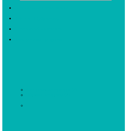
Специальное предложение
Войти в IT (обучение)
Спортивный инвентарь
Электронные продукты
Авторская литература
(2)
Обучающие курсы
(2)