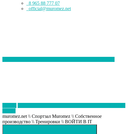
8 965 88 777 07
official@muromez.net
Обратный
звонок
8 965 88
777 07
muromez.net \\ Спортзал Muromez \\ Собственное
производство \\ Тренировки \\ ВОЙТИ В IT