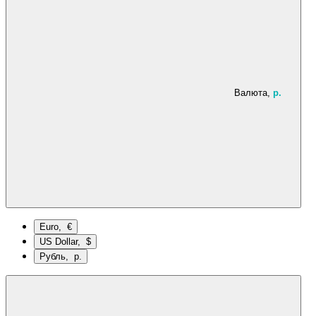
Валюта,
р.
Euro, €
US Dollar, $
Рубль, р.