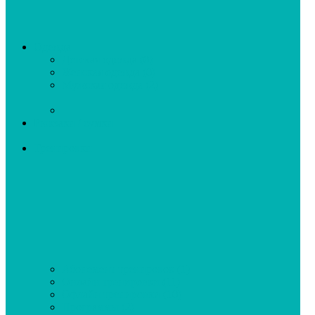
Одежда
Детская одежда
(0)
Женская одежда
(0)
Мужская одежда
(2)
Рюкзаки / сумки
Тренировки
Абонемент тренировок
(1)
Онлайн тренировки
(11)
Офлайн тренировки
(10)
Программы
(2)