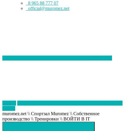
8 965 88 777 07
official@muromez.net
Обратный
звонок
8 965 88
777 07
muromez.net \\ Спортзал Muromez \\ Собственное
производство \\ Тренировки \\ ВОЙТИ В IT