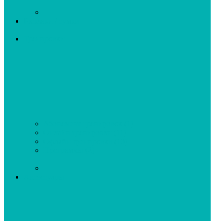
Рюкзаки / сумки
Тренировки
Абонемент тренировок
(1)
Онлайн тренировки
(11)
Офлайн тренировки
(10)
Программы
(2)
Аксессуары