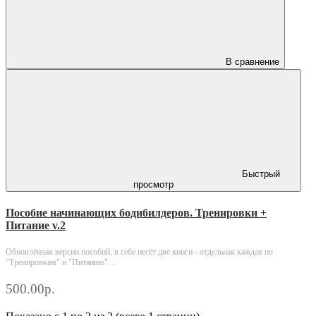
В сравнение
Быстрый
просмотр
Пособие начинающих бодибилдеров. Тренировки +
Питание v.2
Обновлённая версии пособий, в себе несёт две книги - отдельная каждая по
"Тренировкам" и "Питанию". ..
500.00р.