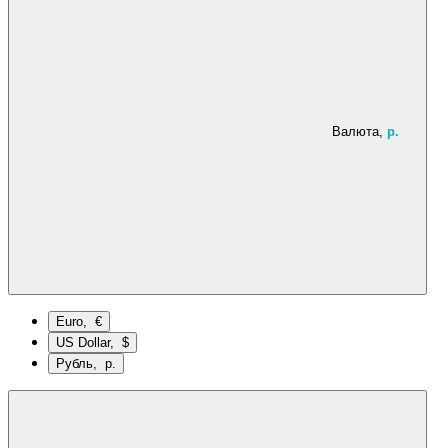
Валюта,
р.
Euro, €
US Dollar, $
Рубль, р.