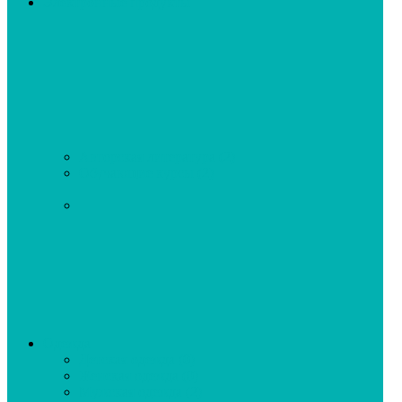
Электронные продукты
Авторская литература
(2)
Обучающие курсы
(2)
Одежда
Детская одежда
(0)
Женская одежда
(0)
Мужская одежда
(2)